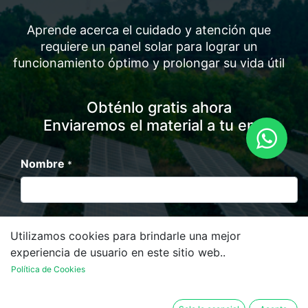
Aprende acerca el cuidado y atención que
requiere un panel solar para lograr un
funcionamiento óptimo y prolongar su vida útil
Obténlo gratis ahora
Enviaremos el material a tu email
Nombre
*
Email
*
Utilizamos cookies para brindarle una mejor
experiencia de usuario en este sitio web..
Política de Cookies
Confirmo que estoy de acuerdo en recibir correos
electrónicos y/o mensajes tras mi registro. Pero no te
preocupes, si en algún momento decides que ya no los