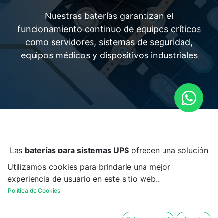
Nuestras baterías garantizan el
funcionamiento continuo de equipos críticos
como servidores, sistemas de seguridad,
equipos médicos y dispositivos industriales
Las
baterías para sistemas UPS
ofrecen una solución
confiable y eficiente para proteger tus equipos ante
Utilizamos cookies para brindarle una mejor
fallas o variaciones eléctricas.
experiencia de usuario en este sitio web..
Política de Cookies
Diseñadas con tecnología de alto rendimiento,
proporcionan una fuente de
energía estable y
duradera,
garantizando la continuidad de tus