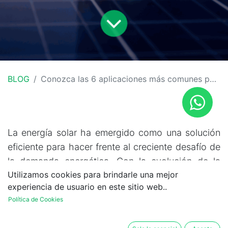
BLOG
Conozca las 6 aplicaciones más comunes para utilizar la energía solar en nuestras vidas
La energía solar ha emergido como una solución
eficiente para hacer frente al creciente desafío de
la demanda energética. Con la evolución de la
Utilizamos cookies para brindarle una mejor
tecnología solar, se ha ampliado la gama de
experiencia de usuario en este sitio web..
aplicaciones que satisfacen nuestras necesidades
Política de Cookies
energéticas y contribuyen significativamente al
desarrollo sostenible.