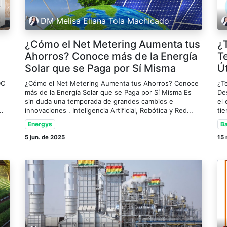
DM Melisa Eliana Tola Machicado
¿Cómo el Net Metering Aumenta tus
¿
Ahorros? Conoce más de la Energía
T
Solar que se Paga por Sí Misma
Út
DC
¿Cómo el Net Metering Aumenta tus Ahorros? Conoce
¿T
más de la Energía Solar que se Paga por Sí Misma Es
De
sin duda una temporada de grandes cambios e
el
..
innovaciones . Inteligencia Artificial, Robótica y Red...
ti
Energys
Ba
5 jun. de 2025
15 