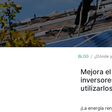
BLOG
¿Dónde y 
​Mejora e
inversore
utilizarlo
¡La energía re