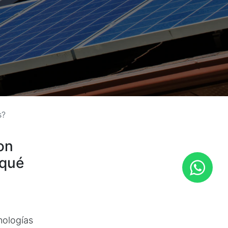
s?
on
 qué
nologías